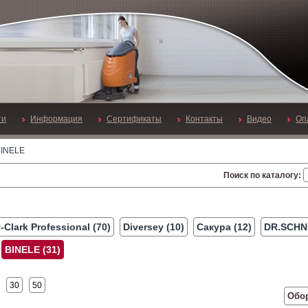
ти
Информация
Сертификаты
Контакты
Видео
Оп
BINELE
Поиск по каталогу:
-Clark Professional (70)
Diversey (10)
Сакура (12)
DR.SCHNE
BINELE (31)
30
50
Обо