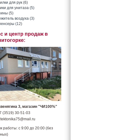
лки для рук (6)
ки для унитаза (5)
ины (5)
житель воздуха (3)
пенсеры (12)
с и центр продаж в
нитогорке:
авенягина 3, магазин "ЧИ100%"
7 (3519) 30-51-03
 tektonika75@mail.ru
к работы: с 9:00 до 20:00 (без
ных)