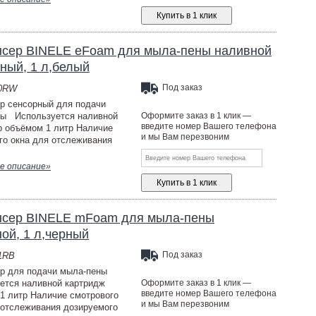
нсер BINELE eFoam для мыла-пены наливной
ный, 1 л,белый
Под заказ
10RW
р сенсорный для подачи
ны Используется наливной
Оформите заказ в 1 клик —
введите номер Вашего телефона
р объёмом 1 литр Наличие
и мы Вам перезвоним
го окна для отслеживания
е описание»
нсер BINELE mFoam для мыла-пены
ой, 1 л,черный
Под заказ
1RB
р для подачи мыла-пены
ется наливной картридж
Оформите заказ в 1 клик —
введите номер Вашего телефона
1 литр Наличие смотрового
и мы Вам перезвоним
 отслеживания дозируемого