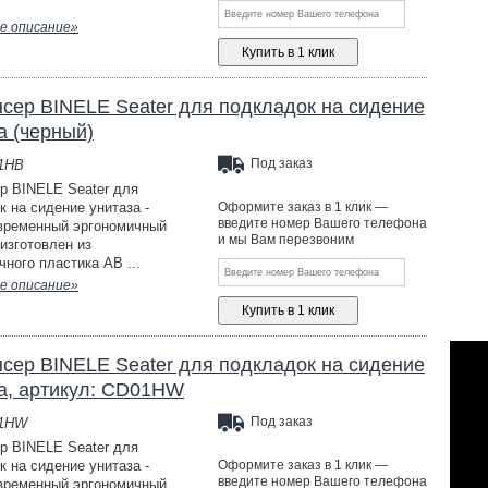
е описание»
сер BINELE Seater для подкладок на сидение
а (черный)
Под заказ
01HB
р BINELE Seater для
к на сидение унитаза -
Оформите заказ в 1 клик —
введите номер Вашего телефона
временный эргономичный
и мы Вам перезвоним
 изготовлен из
чного пластика AB ...
е описание»
сер BINELE Seater для подкладок на сидение
а, артикул: CD01HW
Под заказ
01HW
р BINELE Seater для
к на сидение унитаза -
Оформите заказ в 1 клик —
введите номер Вашего телефона
временный эргономичный