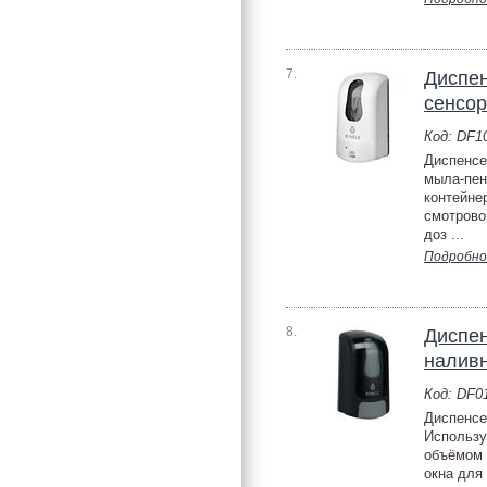
7.
Диспе
сенсор
Код: DF
Диспенсе
мыла-пе
контейне
смотрово
доз ...
Подробно
8.
Диспе
наливн
Код: DF0
Диспенсе
Использу
объёмом 
окна для