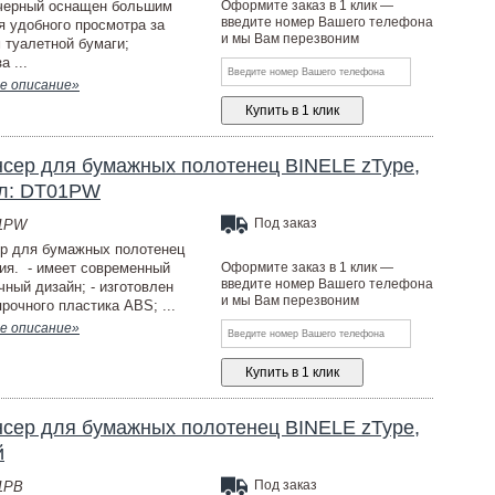
черный оснащен большим
Оформите заказ в 1 клик —
введите номер Вашего телефона
я удобного просмотра за
и мы Вам перезвоним
 туалетной бумаги;
а ...
е описание»
сер для бумажных полотенец BINELE zType,
ул: DT01PW
Под заказ
01PW
р для бумажных полотенец
ия. - имеет современный
Оформите заказ в 1 клик —
введите номер Вашего телефона
чный дизайн; - изготовлен
и мы Вам перезвоним
рочного пластика ABS; ...
е описание»
сер для бумажных полотенец BINELE zType,
й
Под заказ
1PB