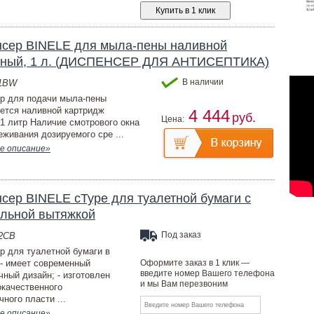
нсер BINELE для мыла-пены наливной
рный, 1 л. (ДИСПЕНСЕР ДЛЯ АНТИСЕПТИКА)
В наличии
11BW
р для подачи мыла-пены
ется наливной картридж
4 444
руб.
Цена:
1 литр Наличие смотрового окна
еживания дозируемого сре ...
е описание»
сер BINELE cType для туалетной бумаги с
альной вытяжкой
Под заказ
02CB
р для туалетной бумаги в
 - имеет современный
Оформите заказ в 1 клик —
введите номер Вашего телефона
чный дизайн; - изготовлен
и мы Вам перезвоним
окачественного
ного пласти ...
е описание»