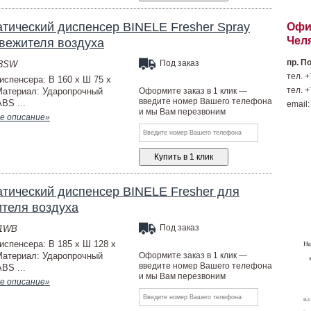
тический диспенсер BINELE Fresher Spray
Офи
Чел
вежителя воздуха
пр. П
Под заказ
03SW
тел. +
испенсера: В 160 х Ш 75 х
тел. +
Материал: Ударопрочный
Оформите заказ в 1 клик —
введите номер Вашего телефона
BS ...
email:
и мы Вам перезвоним
е описание»
тический диспенсер BINELE Fresher для
теля воздуха
Под заказ
01WB
испенсера: В 185 х Ш 128 х
Материал: Ударопрочный
Оформите заказ в 1 клик —
введите номер Вашего телефона
BS ...
и мы Вам перезвоним
е описание»