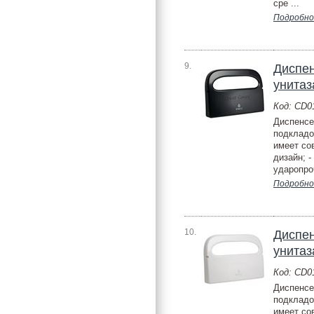
сре ...
Подробно
9.
Диспен
унитаз
Код: CD
Диспенсе
подкладо
имеет со
дизайн; -
ударопро
Подробно
10.
Диспен
унитаз
Код: CD
Диспенсе
подкладо
имеет со