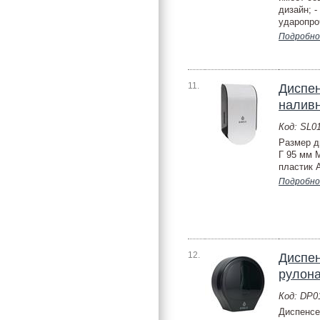
дизайн; -
ударопро
Подробно
11.
Диспен
наливн
Код: SL
Размер д
Г 95 мм 
пластик A
Подробно
12.
Диспен
рулон
Код: DP
Диспенсе