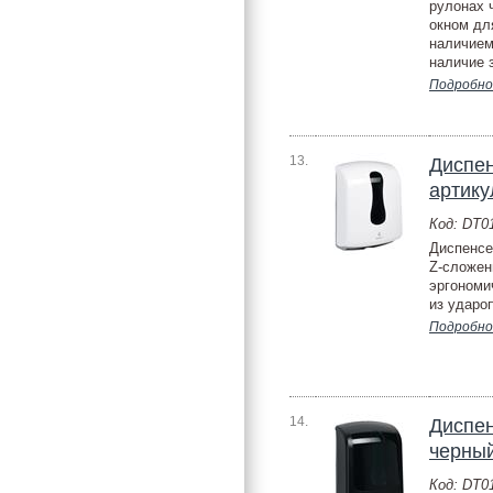
рулонах 
окном дл
наличием
наличие з
Подробно
13.
Диспен
артик
Код: DT
Диспенсе
Z-сложен
эргономи
из удароп
Подробно
14.
Диспен
черны
Код: DT0