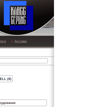
лата
Доставка
LL (8)
рудование