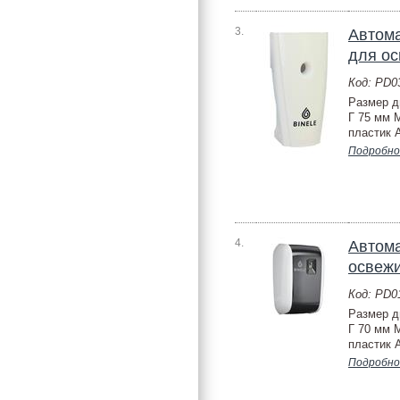
3.
Автома
для ос
Код: PD
Размер д
Г 75 мм 
пластик A
Подробно
4.
Автома
освежи
Код: PD
Размер д
Г 70 мм 
пластик A
Подробно