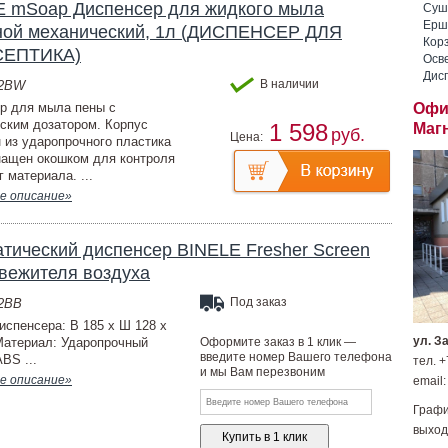
E mSoap Диспенсер для жидкого мыла
Суши
Ерши
ной механический, 1л (ДИСПЕНСЕР ДЛЯ
Корз
ЕПТИКА)
Осве
Дис
В наличии
02BW
р для мыла пены с
Офи
ским дозатором. Корпус
1 598
Маг
руб.
Цена:
 из ударопрочного пластика
ащен окошком для контроля
 материала. ...
е описание»
тический диспенсер BINELE Fresher Screen
вежителя воздуха
Под заказ
02BB
испенсера: В 185 х Ш 128 х
ул. З
Материал: Ударопрочный
Оформите заказ в 1 клик —
введите номер Вашего телефона
BS ...
тел. +
и мы Вам перезвоним
е описание»
email:
Графи
выход