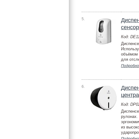
5.
Диспе
сенсо
Код: DE
Диспенсе
Использу
объёмом 
для отсл
Подробно
6.
Диспен
центр
Код: DP
Диспенсе
рулонах.
эргономи
из высок
ударопроч
Подробно