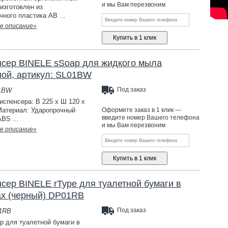
и мы Вам перезвоним
 изготовлен из
чного пластика AB ...
е описание»
сер BINELE sSoap для жидкого мыла
ой, артикул: SL01BW
Под заказ
01BW
испенсера: В 225 х Ш 120 х
Материал: Ударопрочный
Оформите заказ в 1 клик —
введите номер Вашего телефона
BS ...
и мы Вам перезвоним
е описание»
сер ВINELE rType для туалетной бумаги в
ах (черный) DP01RB
Под заказ
01RB
р для туалетной бумаги в