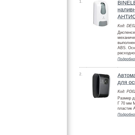
1.
BINEL
налив
АНТИС
Код: DE
Диспенсе
механиче
выполнен
ABS. Осн
расходног
Подробно
2.
Автома
для ос
Код: PD
Размер д
Г 70 мм 
пластик A
Подробно