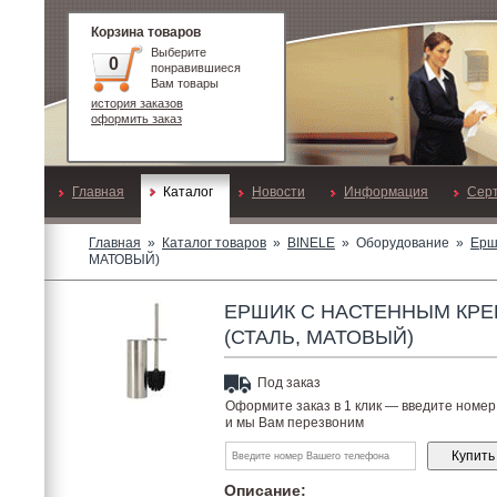
Корзина товаров
Выберите
0
понравившиеся
Вам товары
история заказов
оформить заказ
Главная
Каталог
Новости
Информация
Сер
Главная
»
Каталог товаров
»
BINELE
»
Оборудование
»
Ерш
МАТОВЫЙ)
ЕРШИК С НАСТЕННЫМ КРЕ
(СТАЛЬ, МАТОВЫЙ)
Под заказ
Оформите заказ в 1 клик —
введите номе
и мы Вам перезвоним
Описание: