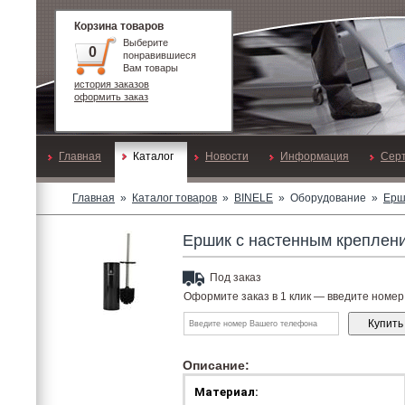
Корзина товаров
Выберите
0
понравившиеся
Вам товары
история заказов
оформить заказ
Главная
Каталог
Новости
Информация
Сер
Главная
»
Каталог товаров
»
BINELE
»
Оборудование
»
Ерш
Ершик с настенным креплен
Под заказ
Оформите заказ в 1 клик —
введите номер
Описание:
Материал: